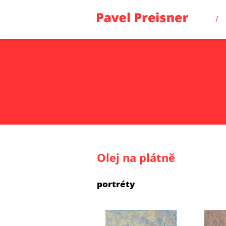
Olej na plátně
portréty